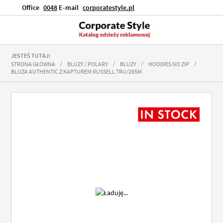
Office
0048
E-mail
corporatestyle.pl
JESTEŚ TUTAJ:
STRONA GŁÓWNA
BLUZY / POLARY
BLUZY
HOODIES NO ZIP
BLUZA AUTHENTIC Z KAPTUREM RUSSELL TRU/265M
Przejdź
na
koniec
galerii