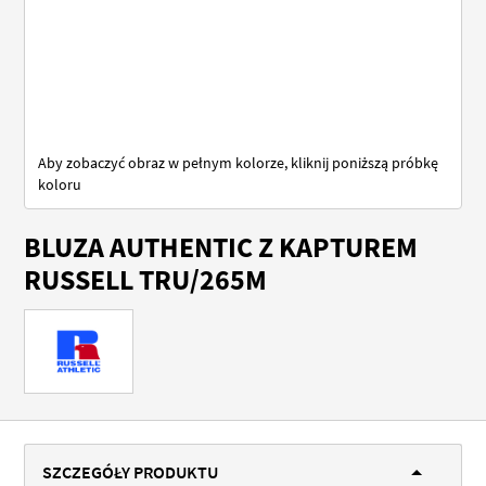
Aby zobaczyć obraz w pełnym kolorze, kliknij poniższą próbkę
koloru
Przejdź
BLUZA AUTHENTIC Z KAPTUREM
na
początek
RUSSELL TRU/265M
galerii
SZCZEGÓŁY PRODUKTU