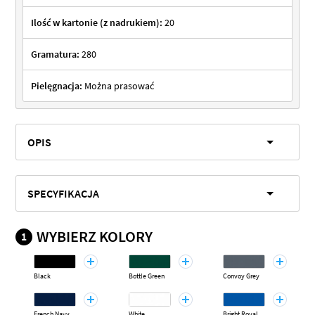
Ilość w kartonie (z nadrukiem):
20
Gramatura:
280
Pielęgnacja:
Można prasować
OPIS
SPECYFIKACJA
WYBIERZ KOLORY
1
Black
Bottle Green
Convoy Grey
French Navy
White
Bright Royal