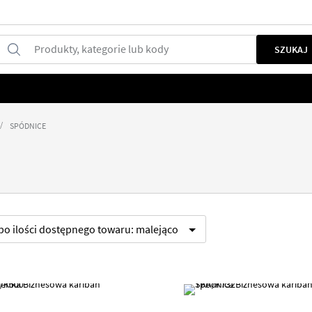
Produkty, kategorie lub kody
SZUKAJ
SPÓDNICE
 po
ilości dostępnego towaru:
malejąco