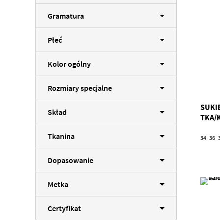
Gramatura
Płeć
Kolor ogólny
Rozmiary specjalne
SUKI
Skład
TKA/
Tkanina
34
36
Dopasowanie
Metka
Certyfikat