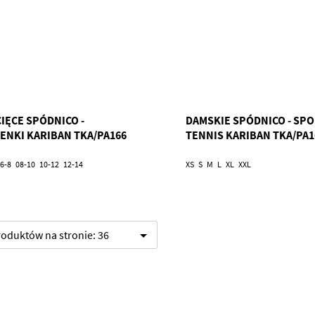
IĘCE SPÓDNICO -
DAMSKIE SPÓDNICO - SP
ENKI KARIBAN TKA/PA166
TENNIS KARIBAN TKA/PA1
6-8
08-10
10-12
12-14
XS
S
M
L
XL
XXL
produktów na stronie:
36