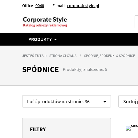
Office
0048
E-mail
corporatestyle.pl
Język
Polska
PRODUKTY
JESTEŚ TUTAJ:
STRONA GŁÓWNA
SPODNIE, SPODENKI & SPÓDNICE
SPÓDNICE
Produkt(y) znalezione: 5
Ilość produktów na stronie:
36
Sortuj
FILTRY