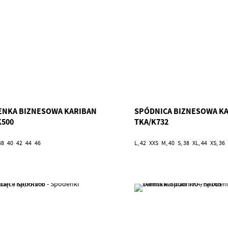
ENKA BIZNESOWA KARIBAN
SPÓDNICA BIZNESOWA K
K500
TKA/K732
38
40
42
44
46
L, 42
XXS
M, 40
S, 38
XL, 44
XS, 36