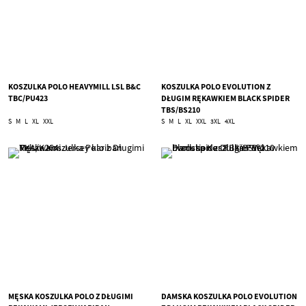
KOSZULKA POLO HEAVYMILL LSL B&C
KOSZULKA POLO EVOLUTION Z
TBC/PU423
DŁUGIM RĘKAWKIEM BLACK SPIDER
TBS/BS210
S
M
L
XL
XXL
S
M
L
XL
XXL
3XL
4XL
MĘSKA KOSZULKA POLO Z DŁUGIMI
DAMSKA KOSZULKA POLO EVOLUTION