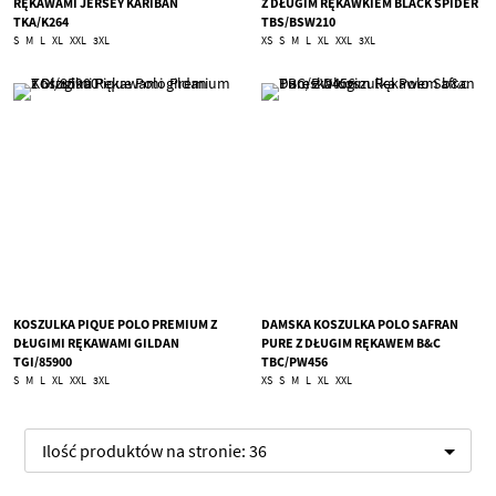
RĘKAWAMI JERSEY KARIBAN
Z DŁUGIM RĘKAWKIEM BLACK SPIDER
TKA/K264
TBS/BSW210
S
M
L
XL
XXL
3XL
XS
S
M
L
XL
XXL
3XL
KOSZULKA PIQUE POLO PREMIUM Z
DAMSKA KOSZULKA POLO SAFRAN
DŁUGIMI RĘKAWAMI GILDAN
PURE Z DŁUGIM RĘKAWEM B&C
TGI/85900
TBC/PW456
S
M
L
XL
XXL
3XL
XS
S
M
L
XL
XXL
Ilość produktów na stronie:
36