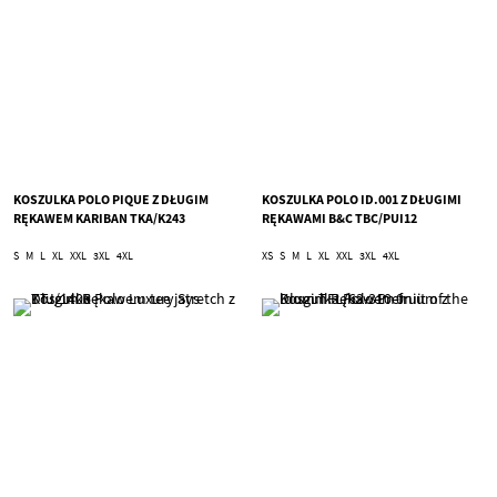
KOSZULKA POLO PIQUE Z DŁUGIM
KOSZULKA POLO ID.001 Z DŁUGIMI
RĘKAWEM KARIBAN TKA/K243
RĘKAWAMI B&C TBC/PUI12
S
M
L
XL
XXL
3XL
4XL
XS
S
M
L
XL
XXL
3XL
4XL