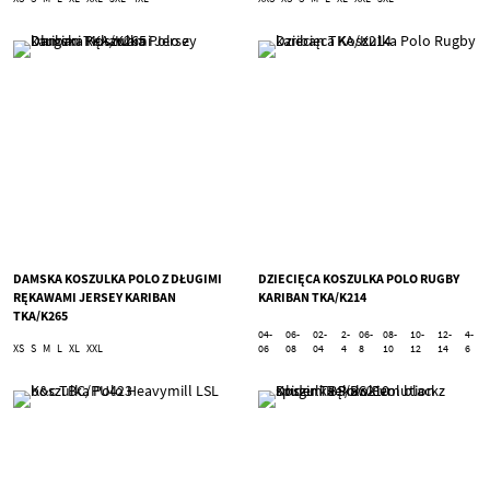
DAMSKA KOSZULKA POLO Z DŁUGIMI
DZIECIĘCA KOSZULKA POLO RUGBY
RĘKAWAMI JERSEY KARIBAN
KARIBAN TKA/K214
TKA/K265
04-
06-
02-
2-
06-
08-
10-
12-
4-
XS
S
M
L
XL
XXL
06
08
04
4
8
10
12
14
6