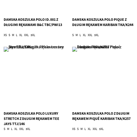
DAMSKA KOSZULKA POLO ID.001 Z
DAMSKA KOSZULKA POLO PIQUE Z
DŁUGIMI RĘKAWAMI B&C TBC/PWI13
DŁUGIM RĘKAWEM KARIBAN TKA/K244
XS
S
M
L
XL
XXL
3XL
S
M
L
XL
XXL
3XL
DAMSKA KOSZULKA POLO LUXURY
DAMSKA KOSZULKA POLO Z DŁUGIM
STRETCH Z DŁUGIM RĘKAWEM TEE
RĘKAWEM PIQUÉ KARIBAN TKA/K257
JAYS TTJ/146
S
M
L
XL
XXL
3XL
XS
S
M
L
XL
XXL
3XL