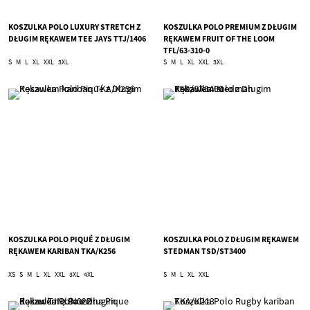
KOSZULKA POLO LUXURY STRETCH Z
KOSZULKA POLO PREMIUM Z DŁUGIM
DŁUGIM RĘKAWEM TEE JAYS TTJ/1406
RĘKAWEM FRUIT OF THE LOOM
TFL/63-310-0
S
M
L
XL
XXL
3XL
S
M
L
XL
XXL
3XL
KOSZULKA POLO PIQUÉ Z DŁUGIM
KOSZULKA POLO Z DŁUGIM RĘKAWEM
RĘKAWEM KARIBAN TKA/K256
STEDMAN TSD/ST3400
XS
S
M
L
XL
XXL
3XL
4XL
S
M
L
XL
XXL