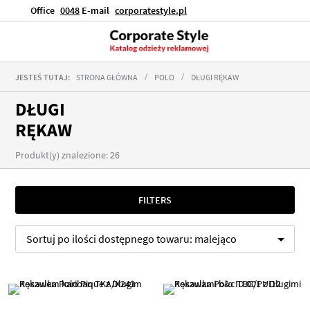
Office
0048
E-mail
corporatestyle.pl
JESTEŚ TUTAJ:
STRONA GŁÓWNA
POLO
DŁUGI RĘKAW
DŁUGI
RĘKAW
Produkt(y) znalezione: 26
FILTERS
Sortuj po
ilości dostępnego towaru:
malejąco