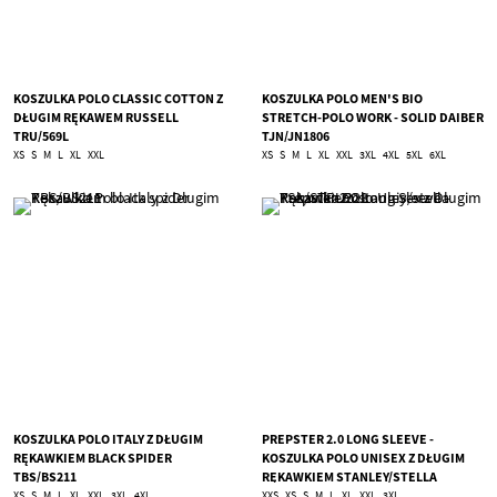
KOSZULKA POLO CLASSIC COTTON Z
KOSZULKA POLO MEN'S BIO
DŁUGIM RĘKAWEM RUSSELL
STRETCH-POLO WORK - SOLID DAIBER
TRU/569L
TJN/JN1806
XS
S
M
L
XL
XXL
XS
S
M
L
XL
XXL
3XL
4XL
5XL
6XL
KOSZULKA POLO ITALY Z DŁUGIM
PREPSTER 2.0 LONG SLEEVE -
RĘKAWKIEM BLACK SPIDER
KOSZULKA POLO UNISEX Z DŁUGIM
TBS/BS211
RĘKAWKIEM STANLEY/STELLA
TSA/STPU223
XS
S
M
L
XL
XXL
3XL
4XL
XXS
XS
S
M
L
XL
XXL
3XL