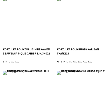
KOSZULKA POLO Z DŁUGIM RĘKAWEM
KOSZULKA POLO RUGBY KARIBAN
Z BAWEŁNA PIQUE DAIBER TJN/JN022
TKA/K213
S
M
L
XL
XXL
XS
S
M
L
XL
XXL
3XL
4XL
5XL