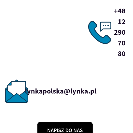
+48
12
290
70
80
lynkapolska@lynka.pl
NAPISZ DO NAS