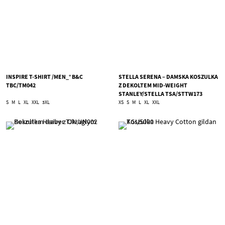
INSPIRE T-SHIRT /MEN_° B&C
STELLA SERENA – DAMSKA KOSZULKA
TBC/TM042
Z DEKOLTEM MID-WEIGHT
STANLEY/STELLA TSA/STTW173
S
M
L
XL
XXL
3XL
XS
S
M
L
XL
XXL