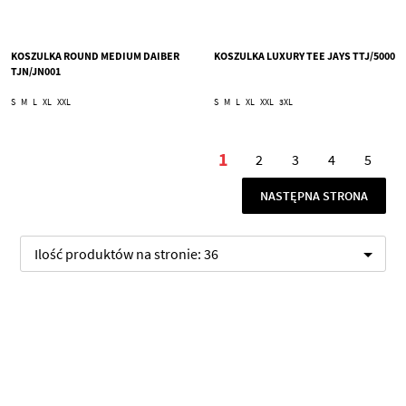
KOSZULKA ROUND MEDIUM DAIBER
KOSZULKA LUXURY TEE JAYS TTJ/5000
TJN/JN001
S
M
L
XL
XXL
S
M
L
XL
XXL
3XL
Strona
1
2
3
4
5
Aktualnie czytasz stro
Strona
Strona
Strona
Stron
STRONA
NASTĘPNA STRONA
Ilość produktów na stronie:
36