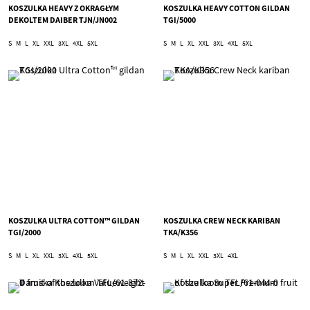
KOSZULKA HEAVY Z OKRAGŁYM
KOSZULKA HEAVY COTTON GILDAN
DEKOLTEM DAIBER TJN/JN002
TGI/5000
S
M
L
XL
XXL
3XL
4XL
5XL
S
M
L
XL
XXL
3XL
4XL
5XL
KOSZULKA ULTRA COTTON™ GILDAN
KOSZULKA CREW NECK KARIBAN
TGI/2000
TKA/K356
S
M
L
XL
XXL
3XL
4XL
5XL
S
M
L
XL
XXL
3XL
4XL