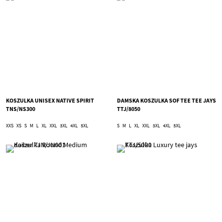
KOSZULKA UNISEX NATIVE SPIRIT
DAMSKA KOSZULKA SOF TEE TEE JAYS
TNS/NS300
TTJ/8050
XXS
XS
S
M
L
XL
XXL
3XL
4XL
5XL
S
M
L
XL
XXL
3XL
4XL
5XL