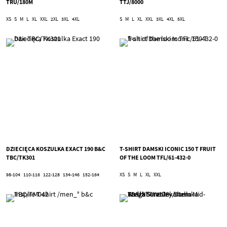
TRU/180M
TTJ/8000
XS
S
M
L
XL
XXL
2XL
3XL
4XL
S
M
L
XL
XXL
3XL
4XL
5XL
DZIECIĘCA KOSZULKA EXACT 190 B&C
T-SHIRT DAMSKI ICONIC 150 T FRUIT
TBC/TK301
OF THE LOOM TFL/61-432-0
98-104
110-116
122-128
134-146
152-164
XS
S
M
L
XL
XXL