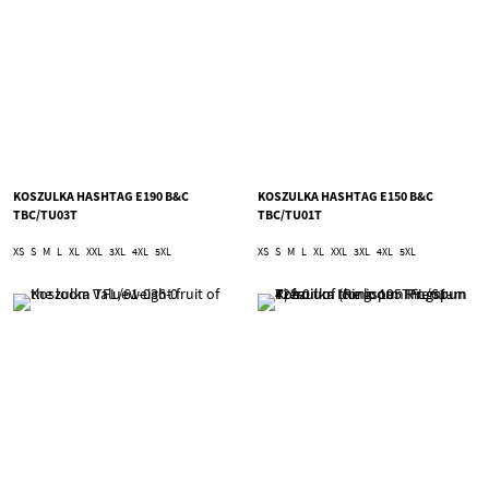
KOSZULKA HASHTAG E190 B&C
KOSZULKA HASHTAG E150 B&C
TBC/TU03T
TBC/TU01T
XS
S
M
L
XL
XXL
3XL
4XL
5XL
XS
S
M
L
XL
XXL
3XL
4XL
5XL