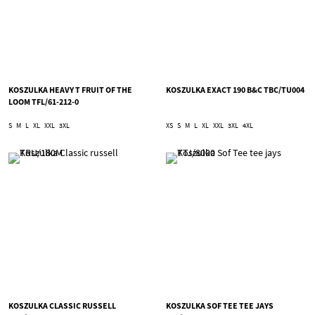
KOSZULKA HEAVY T FRUIT OF THE
KOSZULKA EXACT 190 B&C TBC/TU004
LOOM TFL/61-212-0
S
M
L
XL
XXL
3XL
XS
S
M
L
XL
XXL
3XL
4XL
KOSZULKA CLASSIC RUSSELL
KOSZULKA SOF TEE TEE JAYS