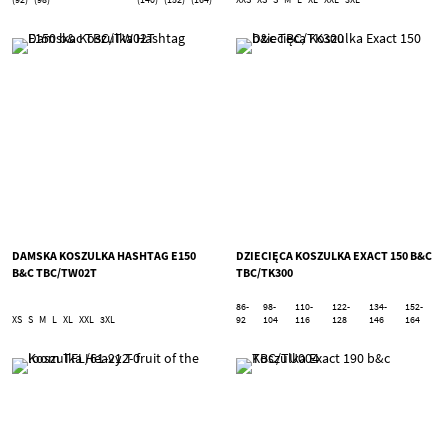
DAMSKA KOSZULKA HASHTAG E150
DZIECIĘCA KOSZULKA EXACT 150 B&C
B&C TBC/TW02T
TBC/TK300
86-
98-
110-
122-
134-
152-
XS
S
M
L
XL
XXL
3XL
92
104
116
128
146
164