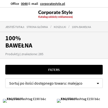
Office
0048
E-mail
corporatestyle.pl
JESTEŚ TUTAJ:
STRONA GŁÓWNA
KOSZULKI
100% BAWEŁNA
100%
BAWEŁNA
Produkt(y) znalezione: 285
FILTERS
Sortuj po
ilości dostępnego towaru:
malejąco