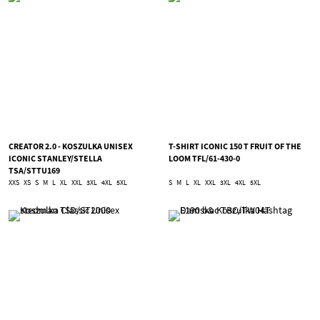
CREATOR 2.0 - KOSZULKA UNISEX
T-SHIRT ICONIC 150 T FRUIT OF THE
ICONIC STANLEY/STELLA
LOOM TFL/61-430-0
TSA/STTU169
XXS
XS
S
M
L
XL
XXL
3XL
4XL
5XL
S
M
L
XL
XXL
3XL
4XL
5XL