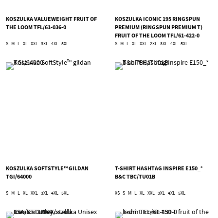
KOSZULKA VALUEWEIGHT FRUIT OF
KOSZULKA ICONIC 195 RINGSPUN
THE LOOM TFL/61-036-0
PREMIUM (RINGSPUN PREMIUM T)
FRUIT OF THE LOOM TFL/61-422-0
S
M
L
XL
XXL
3XL
4XL
5XL
S
M
L
XL
XXL
2XL
3XL
4XL
5XL
KOSZULKA SOFTSTYLE™ GILDAN
T-SHIRT HASHTAG INSPIRE E150_°
TGI/64000
B&C TBC/TU01B
S
M
L
XL
XXL
3XL
4XL
5XL
XS
S
M
L
XL
XXL
3XL
4XL
5XL