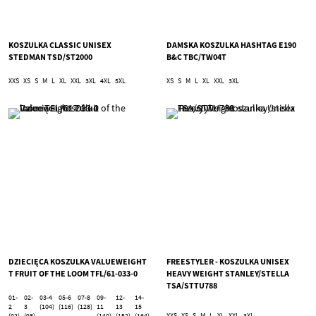
KOSZULKA CLASSIC UNISEX
DAMSKA KOSZULKA HASHTAG E190
STEDMAN TSD/ST2000
B&C TBC/TW04T
XXS
XS
S
M
L
XL
XXL
3XL
4XL
5XL
XS
S
M
L
XL
XXL
3XL
DZIECIĘCA KOSZULKA VALUEWEIGHT
FREESTYLER - KOSZULKA UNISEX
T FRUIT OF THE LOOM TFL/61-033-0
HEAVY WEIGHT STANLEY/STELLA
TSA/STTU788
01-
02-
03-4
05-6
07-8
09-
12-
14-
2
3
(104)
(116)
(128)
11
13
15
(92)
(98)
(140)
(152)
(164)
XXS
XS
S
M
L
XL
XXL
3XL