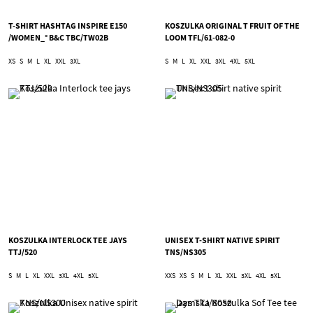
T-SHIRT HASHTAG INSPIRE E150
KOSZULKA ORIGINAL T FRUIT OF THE
/WOMEN_° B&C TBC/TW02B
LOOM TFL/61-082-0
XS
S
M
L
XL
XXL
3XL
S
M
L
XL
XXL
3XL
4XL
5XL
KOSZULKA INTERLOCK TEE JAYS
UNISEX T-SHIRT NATIVE SPIRIT
TTJ/520
TNS/NS305
S
M
L
XL
XXL
3XL
4XL
5XL
XXS
XS
S
M
L
XL
XXL
3XL
4XL
5XL