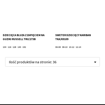
DZIECIĘCA BLUZA Z ZAPIĘCIEM NA
SWETER DZIECIĘCY KARIBAN
GUZIKI RUSSELL TRU/273B
TKA/K9109
104
116
128
140
152
06-08
08-10
10-12
12-14
Ilość produktów na stronie:
36