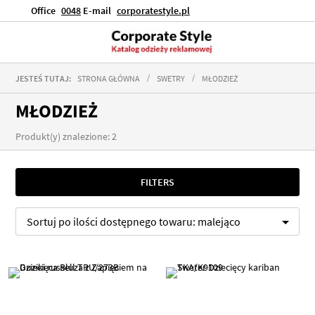
Office
0048
E-mail
corporatestyle.pl
JESTEŚ TUTAJ:
STRONA GŁÓWNA
SWETRY
MŁODZIEŻ
MŁODZIEŻ
Produkt(y) znalezione: 2
FILTERS
Sortuj po
ilości dostępnego towaru:
malejąco