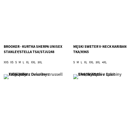
BROOKER - KURTKA SHERPA UNISEX
MĘSKI SWETER V-NECK KARIBAN
STANLEY/STELLA TSA/STJU248
TKA/K965
XXS
XS
S
M
L
XL
XXL
3XL
S
M
L
XL
XXL
3XL
4XL