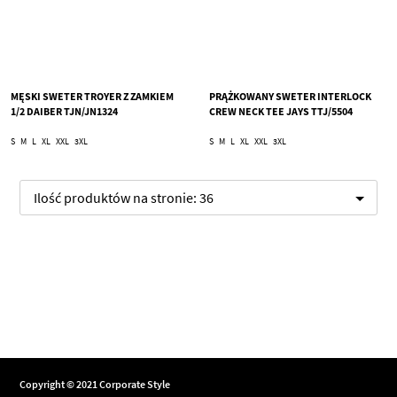
MĘSKI SWETER TROYER Z ZAMKIEM
PRĄŻKOWANY SWETER INTERLOCK
1/2 DAIBER TJN/JN1324
CREW NECK TEE JAYS TTJ/5504
S
M
L
XL
XXL
3XL
S
M
L
XL
XXL
3XL
Ilość produktów na stronie:
36
Copyright © 2021 Corporate Style