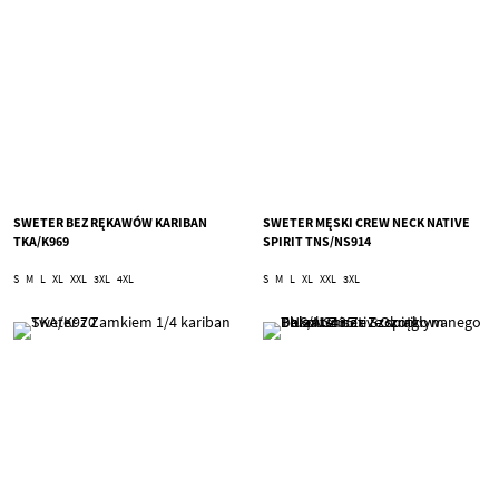
SWETER BEZ RĘKAWÓW KARIBAN
SWETER MĘSKI CREW NECK NATIVE
TKA/K969
SPIRIT TNS/NS914
S
M
L
XL
XXL
3XL
4XL
S
M
L
XL
XXL
3XL