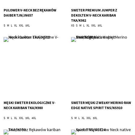
PULOWER V-NECK BEZ RĘKAWÓW
SWETER PREMIUM JUMPER Z
DAIBER TJN/JN657
DEKOLTEM V-NECK KARIBAN
TKA/K982
S
M
L
XL
XXL
3XL
XS
S
M
L
XL
XXL
3XL
MĘSKI SWETER EKOLOGICZNE V-
SWETER MĘSKI Z WEŁNY MERINO RAW
NECK KARIBAN TKA/K980
EDGE NATIVE SPIRIT TNS/NS910
S
M
L
XL
XXL
3XL
4XL
S
M
L
XL
XXL
3XL