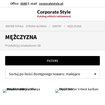
Office
0048
E-mail
corporatestyle.pl
JESTEŚ TUTAJ:
STRONA GŁÓWNA
SWETRY
MĘŻCZYZNA
MĘŻCZYZNA
Produkt(y) znalezione: 28
FILTERS
Sortuj po
ilości dostępnego towaru:
malejąco