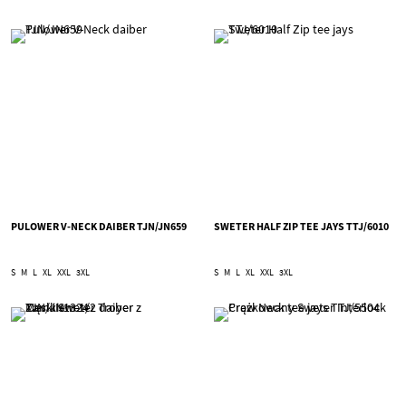
PULOWER V-NECK DAIBER TJN/JN659
SWETER HALF ZIP TEE JAYS TTJ/6010
S
M
L
XL
XXL
3XL
S
M
L
XL
XXL
3XL