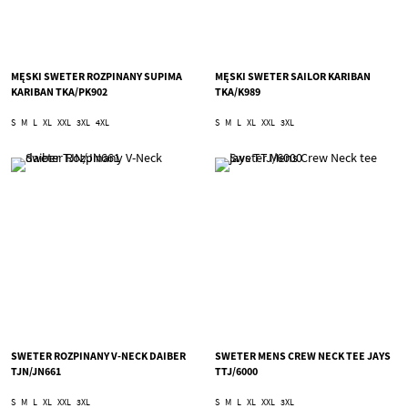
MĘSKI SWETER ROZPINANY SUPIMA
MĘSKI SWETER SAILOR KARIBAN
KARIBAN TKA/PK902
TKA/K989
S
M
L
XL
XXL
3XL
4XL
S
M
L
XL
XXL
3XL
SWETER ROZPINANY V-NECK DAIBER
SWETER MENS CREW NECK TEE JAYS
TJN/JN661
TTJ/6000
S
M
L
XL
XXL
3XL
S
M
L
XL
XXL
3XL