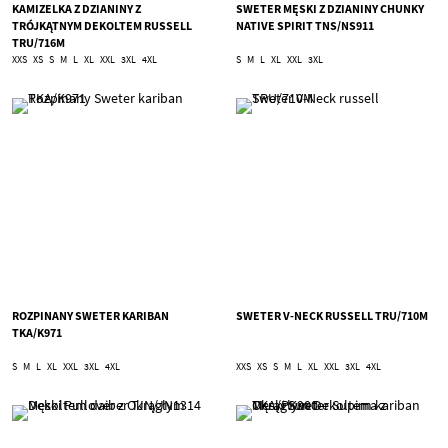
KAMIZELKA Z DZIANINY Z
SWETER MĘSKI Z DZIANINY CHUNKY
TRÓJKĄTNYM DEKOLTEM RUSSELL
NATIVE SPIRIT TNS/NS911
TRU/716M
XXS
XS
S
M
L
XL
XXL
3XL
4XL
S
M
L
XL
XXL
3XL
ROZPINANY SWETER KARIBAN
SWETER V-NECK RUSSELL TRU/710M
TKA/K971
S
M
L
XL
XXL
3XL
4XL
XXS
XS
S
M
L
XL
XXL
3XL
4XL