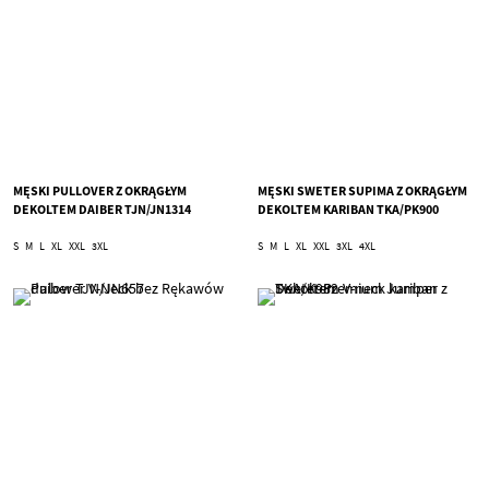
MĘSKI PULLOVER Z OKRĄGŁYM
MĘSKI SWETER SUPIMA Z OKRĄGŁYM
DEKOLTEM DAIBER TJN/JN1314
DEKOLTEM KARIBAN TKA/PK900
S
M
L
XL
XXL
3XL
S
M
L
XL
XXL
3XL
4XL