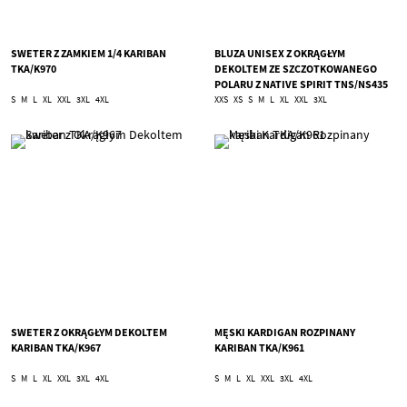
SWETER Z ZAMKIEM 1/4 KARIBAN
BLUZA UNISEX Z OKRĄGŁYM
TKA/K970
DEKOLTEM ZE SZCZOTKOWANEGO
POLARU Z NATIVE SPIRIT TNS/NS435
S
M
L
XL
XXL
3XL
4XL
XXS
XS
S
M
L
XL
XXL
3XL
SWETER Z OKRĄGŁYM DEKOLTEM
MĘSKI KARDIGAN ROZPINANY
KARIBAN TKA/K967
KARIBAN TKA/K961
S
M
L
XL
XXL
3XL
4XL
S
M
L
XL
XXL
3XL
4XL