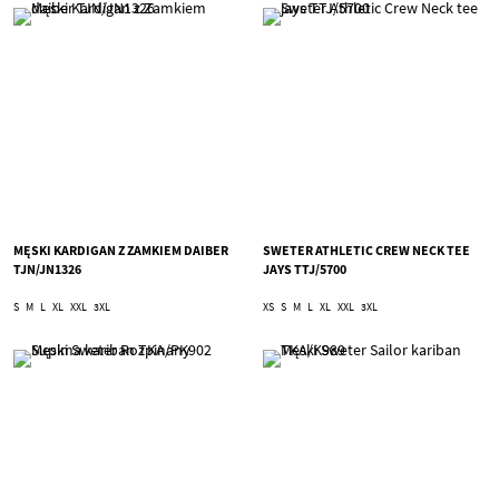
MĘSKI KARDIGAN Z ZAMKIEM DAIBER
SWETER ATHLETIC CREW NECK TEE
TJN/JN1326
JAYS TTJ/5700
S
M
L
XL
XXL
3XL
XS
S
M
L
XL
XXL
3XL