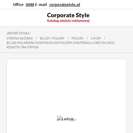
Office
0048
E-mail
corporatestyle.pl
JESTEŚ TUTAJ:
STRONA GŁÓWNA
BLUZY / POLARY
POLARY
1/4 ZIP
BLUZA POLAROWA ROZPINANA DO POŁOWY Z MATERIAŁU Z RECYKLINGU
REGATTA TRA/TRF636
Przejdź
na
koniec
galerii