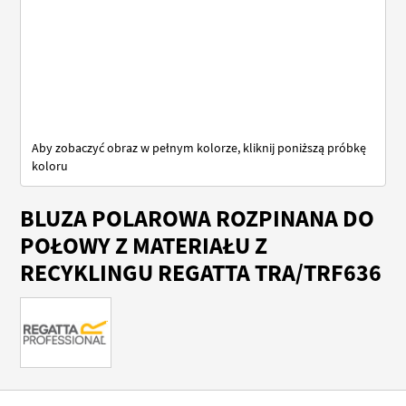
Aby zobaczyć obraz w pełnym kolorze, kliknij poniższą próbkę
koloru
Przejdź
BLUZA POLAROWA ROZPINANA DO
na
początek
POŁOWY Z MATERIAŁU Z
galerii
RECYKLINGU REGATTA TRA/TRF636