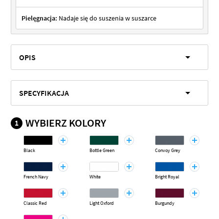
Pielęgnacja:
Nadaje się do suszenia w suszarce
OPIS
SPECYFIKACJA
WYBIERZ KOLORY
1
Black
Bottle Green
Convoy Grey
French Navy
White
Bright Royal
Classic Red
Light Oxford
Burgundy