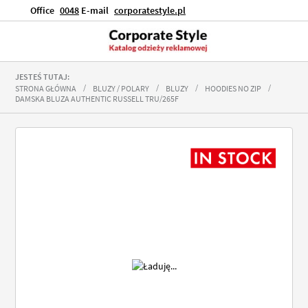
Office
0048
E-mail
corporatestyle.pl
JESTEŚ TUTAJ:
STRONA GŁÓWNA
BLUZY / POLARY
BLUZY
HOODIES NO ZIP
DAMSKA BLUZA AUTHENTIC RUSSELL TRU/265F
Przejdź
na
koniec
galerii