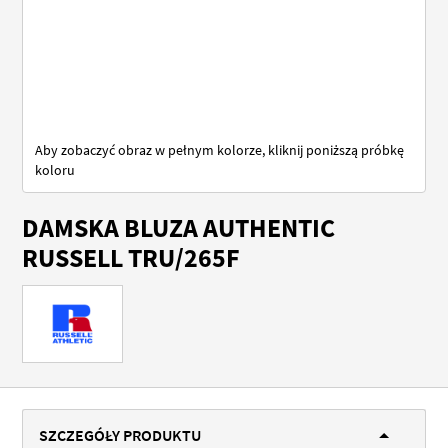
Aby zobaczyć obraz w pełnym kolorze, kliknij poniższą próbkę
koloru
Przejdź
DAMSKA BLUZA AUTHENTIC
na
początek
RUSSELL TRU/265F
galerii
SZCZEGÓŁY PRODUKTU