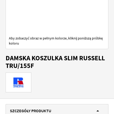
Aby zobaczyć obraz w pełnym kolorze, kliknij poniższą próbkę
koloru
Przejdź
DAMSKA KOSZULKA SLIM RUSSELL
na
początek
TRU/155F
galerii
SZCZEGÓŁY PRODUKTU