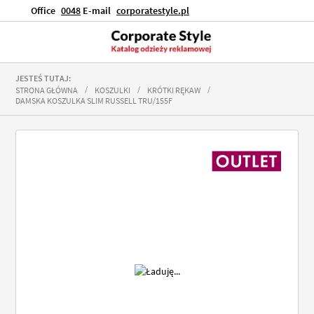
Office
0048
E-mail
corporatestyle.pl
JESTEŚ TUTAJ:
STRONA GŁÓWNA
KOSZULKI
KRÓTKI RĘKAW
DAMSKA KOSZULKA SLIM RUSSELL TRU/155F
Przejdź
na
koniec
galerii