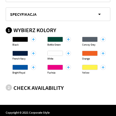
SPECYFIKACJA
WYBIERZ KOLORY
1
Black
Bottle Green
Convoy Grey
French Navy
White
Orange
Bright Royal
Fuchsia
Yellow
CHECK AVAILABILITY
2
Copyright © 2021 Corporate Style