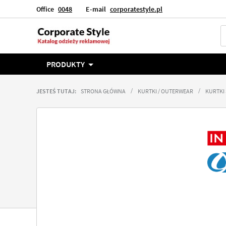
Office
0048
E-mail
corporatestyle.pl
Język
Polska
PRODUKTY
JESTEŚ TUTAJ:
STRONA GŁÓWNA
KURTKI / OUTERWEAR
KURTKI
Przejdź
na
koniec
galerii