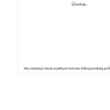
Aby zobaczyć obraz w pełnym kolorze, kliknij poniższą pró
Przejdź
na
początek
galerii