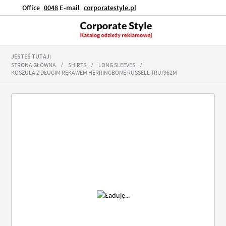
Office
0048
E-mail
corporatestyle.pl
JESTEŚ TUTAJ:
STRONA GŁÓWNA
SHIRTS
LONG SLEEVES
KOSZULA Z DŁUGIM RĘKAWEM HERRINGBONE RUSSELL TRU/962M
Przejdź
na
koniec
galerii