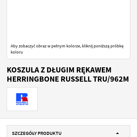
Aby zobaczyć obraz w pełnym kolorze, kliknij poniższą próbkę
koloru
Przejdź
KOSZULA Z DŁUGIM RĘKAWEM
na
początek
HERRINGBONE RUSSELL TRU/962M
galerii
SZCZEGÓŁY PRODUKTU