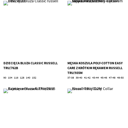
DZIECIĘCA BLUZA CLASSIC RUSSELL
MĘSKA KOSZULA POLY-COTTON EASY
TRU/762B
CARE Z KRÓTKIM RĘKAWEM RUSSELL
TRU/935M
90
104
116
128
140
152
37-38
39-40
41-42
43-44
45-46
47-48
49-50