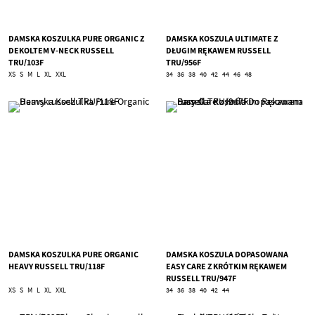
DAMSKA KOSZULKA PURE ORGANIC Z
DAMSKA KOSZULA ULTIMATE Z
DEKOLTEM V-NECK RUSSELL
DŁUGIM RĘKAWEM RUSSELL
TRU/103F
TRU/956F
XS
S
M
L
XL
XXL
34
36
38
40
42
44
46
48
DAMSKA KOSZULKA PURE ORGANIC
DAMSKA KOSZULA DOPASOWANA
HEAVY RUSSELL TRU/118F
EASY CARE Z KRÓTKIM RĘKAWEM
RUSSELL TRU/947F
XS
S
M
L
XL
XXL
34
36
38
40
42
44