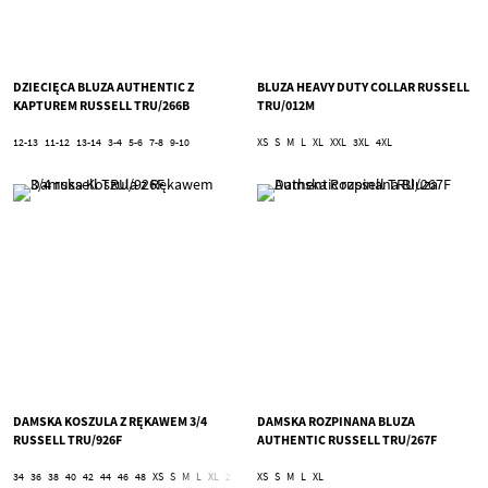
DZIECIĘCA BLUZA AUTHENTIC Z
BLUZA HEAVY DUTY COLLAR RUSSELL
KAPTUREM RUSSELL TRU/266B
TRU/012M
12-13
11-12
13-14
3-4
5-6
7-8
9-10
XS
S
M
L
XL
XXL
3XL
4XL
DAMSKA KOSZULA Z RĘKAWEM 3/4
DAMSKA ROZPINANA BLUZA
RUSSELL TRU/926F
AUTHENTIC RUSSELL TRU/267F
34
36
38
40
42
44
46
48
XS
S
M
L
XL
2XL
3XL
XS
4XL
S
M
L
XL