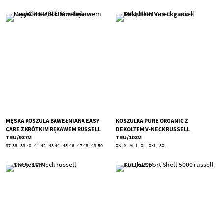
MĘSKA KOSZULA BAWEŁNIANA EASY
KOSZULKA PURE ORGANIC Z
CARE Z KRÓTKIM RĘKAWEM RUSSELL
DEKOLTEM V-NECK RUSSELL
TRU/937M
TRU/103M
37-38
39-40
41-42
43-44
45-46
47-48
49-50
XS
S
M
L
XL
XXL
3XL