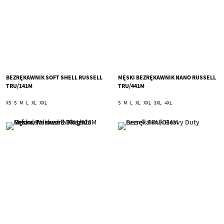
BEZRĘKAWNIK SOFT SHELL RUSSELL
MĘSKI BEZRĘKAWNIK NANO RUSSELL
TRU/141M
TRU/441M
XS
S
M
L
XL
XXL
S
M
L
XL
XXL
3XL
4XL