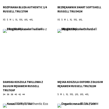
ROZPINANA BLUZA AUTHENTIC 1/4
BEZRĘKAWNIK SMART SOFTSHELL
RUSSELL TRU/270M
RUSSELL TRU/041M
XS
S
M
L
XL
XXL
3XL
4XL
XS
S
M
L
XL
XXL
3XL
DAMSKA KOSZULA TWILLOWA Z
MĘSKA KOSZULA OXFORD Z DŁUGIM
DŁUGIM RĘKAWEM RUSSELL
RĘKAWEM RUSSELL TRU/922M
TRU/916F
34
36
38
40
42
44
S
M
L
XL
XXL
2XL
3XL
4XL