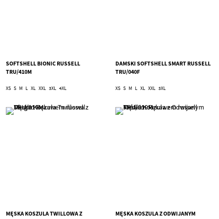
SOFTSHELL BIONIC RUSSELL
DAMSKI SOFTSHELL SMART RUSSELL
TRU/410M
TRU/040F
XS
S
M
L
XL
XXL
3XL
4XL
XS
S
M
L
XL
XXL
3XL
MĘSKA KOSZULA TWILLOWA Z
MĘSKA KOSZULA Z ODWIJANYM