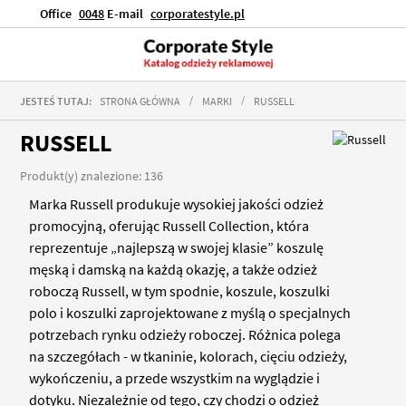
Office
0048
E-mail
corporatestyle.pl
JESTEŚ TUTAJ:
STRONA GŁÓWNA
MARKI
RUSSELL
RUSSELL
Produkt(y) znalezione: 136
Marka Russell produkuje wysokiej jakości odzież
promocyjną, oferując Russell Collection, która
reprezentuje „najlepszą w swojej klasie” koszulę
męską i damską na każdą okazję, a także odzież
roboczą Russell, w tym spodnie, koszule, koszulki
polo i koszulki zaprojektowane z myślą o specjalnych
potrzebach rynku odzieży roboczej. Różnica polega
na szczegółach - w tkaninie, kolorach, cięciu odzieży,
wykończeniu, a przede wszystkim na wyglądzie i
dotyku. Niezależnie od tego, czy chodzi o odzież