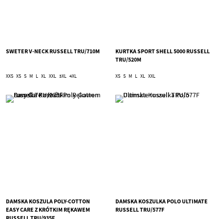
SWETER V-NECK RUSSELL TRU/710M
KURTKA SPORT SHELL 5000 RUSSELL
TRU/520M
XXS
XS
S
M
L
XL
XXL
3XL
4XL
XS
S
M
L
XL
XXL
DAMSKA KOSZULA POLY-COTTON
DAMSKA KOSZULKA POLO ULTIMATE
EASY CARE Z KRÓTKIM RĘKAWEM
RUSSELL TRU/577F
RUSSELL TRU/935F