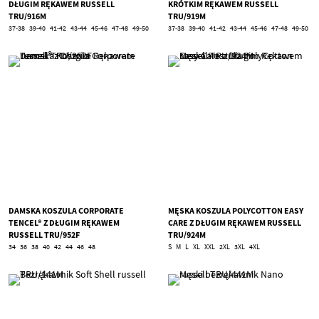
DŁUGIM RĘKAWEM RUSSELL
KRÓTKIM RĘKAWEM RUSSELL
TRU/916M
TRU/919M
37-38
39-40
41-42
43-44
45-46
47-48
49-50
37-38
39-40
41-42
43-44
45-46
47-48
49-50
DAMSKA KOSZULA CORPORATE
MĘSKA KOSZULA POLYCOTTON EASY
TENCEL® Z DŁUGIM RĘKAWEM
CARE Z DŁUGIM RĘKAWEM RUSSELL
RUSSELL TRU/952F
TRU/924M
34
36
38
40
42
44
46
48
S
M
L
XL
XXL
2XL
3XL
4XL