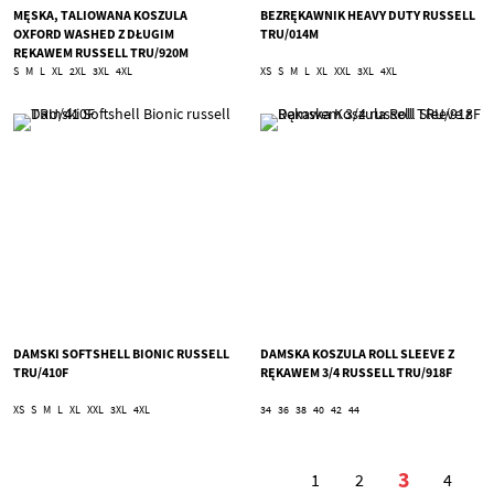
MĘSKA, TALIOWANA KOSZULA
BEZRĘKAWNIK HEAVY DUTY RUSSELL
OXFORD WASHED Z DŁUGIM
TRU/014M
RĘKAWEM RUSSELL TRU/920M
S
M
L
XL
2XL
3XL
4XL
XS
S
M
L
XL
XXL
3XL
4XL
DAMSKI SOFTSHELL BIONIC RUSSELL
DAMSKA KOSZULA ROLL SLEEVE Z
TRU/410F
RĘKAWEM 3/4 RUSSELL TRU/918F
XS
S
M
L
XL
XXL
3XL
4XL
34
36
38
40
42
44
Strona
3
1
2
4
Aktualnie
Strona
Strona
Stron