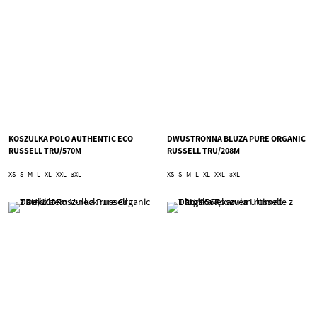
KOSZULKA POLO AUTHENTIC ECO
DWUSTRONNA BLUZA PURE ORGANIC
RUSSELL TRU/570M
RUSSELL TRU/208M
XS
S
M
L
XL
XXL
3XL
XS
S
M
L
XL
XXL
3XL