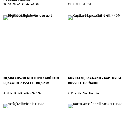
34
36
38
40
42
44
46
48
XS
S
M
L
XL
XXL
MĘSKA KOSZULA OXFORD Z KRÓTKIM
KURTKA MĘSKA NANO Z KAPTUREM
RĘKAWEM RUSSELL TRU/923M
RUSSELL TRU/440M
S
M
L
XL
XXL
2XL
3XL
4XL
S
M
L
XL
XXL
3XL
4XL